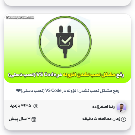
رفع مشکل نصب نشدن افزونه در VS Code (نصب دستی)❤️
7935 بازدید
رضا اصغرزاده
زمان مطالعه: 5 دقیقه
3 سال پیش