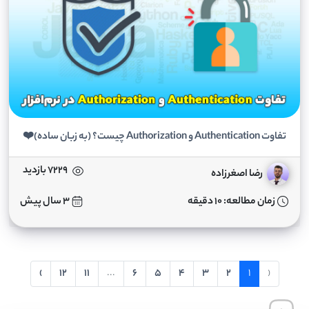
تفاوت Authentication و Authorization چیست؟ (به زبان ساده)❤️
7229 بازدید
رضا اصغرزاده
زمان مطالعه: 10 دقیقه
3 سال پیش
›
12
11
...
6
5
4
3
2
1
‹